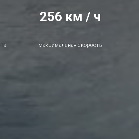
256 км / ч
ота
максимальная скорость